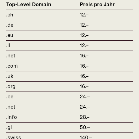
Top-Level Domain
Preis pro Jahr
.ch
12.–
.de
12.–
.eu
12.–
.li
12.–
.net
16.–
.com
16.–
.uk
16.–
.org
16.–
.be
24.–
.net
24.–
.info
28.–
.gl
50.–
.swiss
140.–