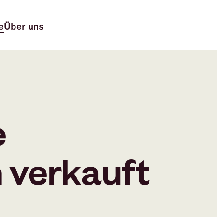
e
Über uns
e
verkauft